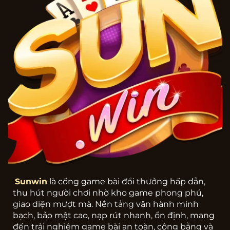
Sunwin thưởng 100% nạp lần đầu cho thành viên
mới 2026
Giao diện website thân thiện người
dùng
Thiết kế UI/UX của Sunwin tuân theo nguyên
tắc “người dùng trên hết”:
Bố cục khoa học:
Menu phân loại rõ ràng
theo thể loại game, công cụ tìm kiếm thông
minh giúp locate game trong 3 giây.
Responsive đa thiết bị:
Tự động tối ưu cho
Sunwin
là cổng game bài đổi thưởng hấp dẫn,
màn hình từ 4.5″ đến 27″, không bị vỡ giao
thu hút người chơi nhờ kho game phong phú,
diện hay chữ nhỏ khó đọc.
giao diện mượt mà. Nền tảng vận hành minh
bạch, bảo mật cao, nạp rút nhanh, ổn định, mang
Tốc độ load nhanh:
Áp dụng công nghệ
đến trải nghiệm game bài an toàn, công bằng và