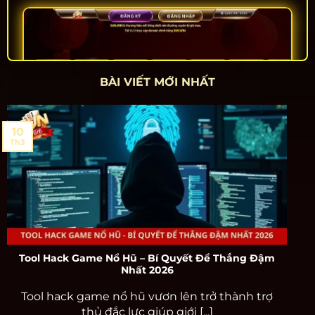
BÀI VIẾT MỚI NHẤT
10
Th3
Sunwin – Cổng game đổi thưởng uy tín số 1 Việt
Nam
Với giấy phép hoạt động hợp pháp từ Isle of
Man và chứng chỉ an toàn từ tổ chức iTech Labs,
Sunwin cam kết mang đến môi trường cá cược
Tool Hack Game Nổ Hũ – Bí Quyết Để Thắng Đậm
Nhất 2026
minh bạch. Hệ thống RNG (Random Number
Generator) được kiểm định định kỳ đảm bảo tỷ
Tool hack game nổ hũ vươn lên trở thành trợ
lệ thắng công bằng, không can thiệp kết quả.
thủ đắc lực giúp giới [...]