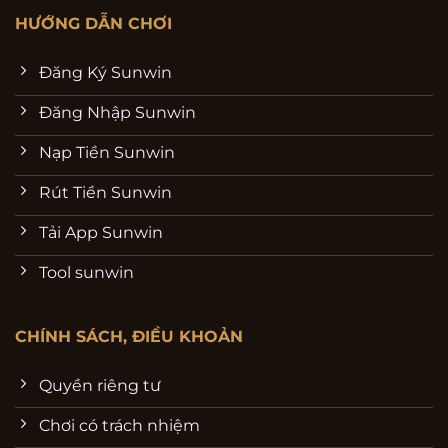
Hệ thống chống DDoS tự động:
Khả năng
HƯỚNG DẪN CHƠI
chịu tải đến 500,000 requests/giây, đảm bảo
không gián đoạn trong giờ cao điểm.
Đăng Ký Sunwin
Câu hỏi “
Sunwin có uy tín không?
” được trả lời
Đăng Nhập Sunwin
thông qua việc công khai báo cáo tài chính
hàng quý và không có bất kỳ phốt Sunwin lừa
Nạp Tiền Sunwin
đảo nào được xác minh trong suốt 8 năm hoạt
động.
Rút Tiền Sunwin
Tải App Sunwin
Sunwin sở hữu kho game cá cược
đa dạng cho người chơi
Tool sunwin
Con số 500+ trò chơi không chỉ là số lượng mà
còn là chất lượng:
CHÍNH SÁCH, ĐIỀU KHOẢN
Cập nhật liên tục:
Mỗi tháng bổ sung 10-15
Quyền riêng tư
game mới từ các nhà phát triển hàng đầu.
Chơi có trách nhiệm
Phân loại thông minh:
Theo thể loại (bài,