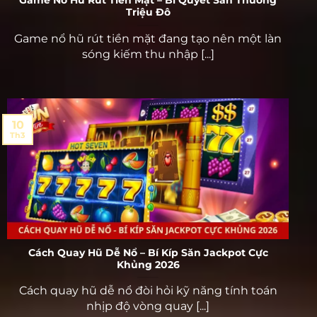
Game Nổ Hũ Rút Tiền Mặt – Bí Quyết Săn Thưởng
cong học tập.
Triệu Đô
Mậu binh
– Sảnh chơi 24/7 luôn đông đảo,
Game nổ hũ rút tiền mặt đang tạo nên một làn
thời gian chờ ghép bàn trung bình chỉ 15
sóng kiếm thu nhập [...]
giây. Tính năng xếp bài tự động thông minh
giúp tối ưu tổ hợp.
Poker & Baccarat
– Dành cho đối tượng yêu
thích phong cách casino quốc tế, với bàn
cược từ 10K đến 50 triệu đồng.
10
Th3
Slot game giải trí
Nổ hũ Sunwin
sở hữu hơn 200 đầu game từ
các nhà cung cấp hàng đầu như Spadegaming,
Microgaming, Pragmatic Play. Điểm nhấn:
Jackpot tích lũy liên kết: Giải thưởng tăng
Cách Quay Hũ Dễ Nổ – Bí Kíp Săn Jackpot Cực
dần theo số người chơi, đã có trường hợp
Khủng 2026
thắng 2.3 tỷ đồng từ vốn 500K.
Cách quay hũ dễ nổ đòi hỏi kỹ năng tính toán
Tỷ lệ RTP minh bạch: Mỗi game hiển thị rõ tỷ
nhịp độ vòng quay [...]
lệ hoàn trả (trung bình 96-98%), cao hơn